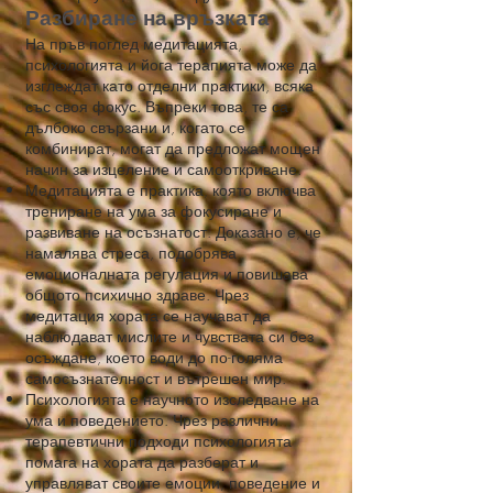
Разбиране на връзката
На пръв поглед медитацията,
психологията и йога терапията може да
изглеждат като отделни практики, всяка
със своя фокус. Въпреки това, те са
дълбоко свързани и, когато се
комбинират, могат да предложат мощен
начин за изцеление и самооткриване.
Медитацията е практика, която включва
трениране на ума за фокусиране и
развиване на осъзнатост. Доказано е, че
намалява стреса, подобрява
емоционалната регулация и повишава
общото психично здраве. Чрез
медитация хората се научават да
наблюдават мислите и чувствата си без
осъждане, което води до по-голяма
самосъзнателност и вътрешен мир.
Психологията е научното изследване на
ума и поведението. Чрез различни
терапевтични подходи психологията
помага на хората да разберат и
управляват своите емоции, поведение и