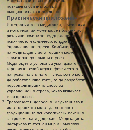
медитативните аспекти на йога
повишават осъзнатостта и
емоционалната стабилност.
Практически приложения
Интеграцията на медитация, психология
и йога терапия може да се приложи по
различни начини за поддържане на
психичното и физическото здраве:
Управление на стреса: Комбинирането
на медитация с йога терапия може
значително да намали стреса.
Медитацията успокоява ума, докато йога
терапията освобождава физическото
напрежение в тялото. Психолозите могат
да работят с клиентите, за да разработят
персонализирани планове за
управление на стреса, които включват
тези практики.
Тревожност и депресия: Медитацията и
йога терапията могат да допълнят
традиционните психологически лечения
за тревожност и депресия. Медитацията
насърчава вътрешен мир и намалява
руминативните мисли, докато йога