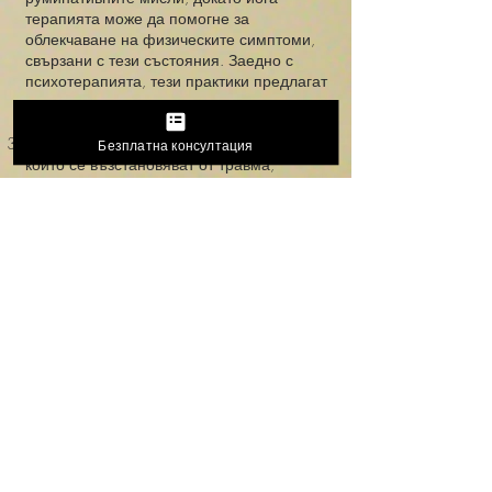
терапията може да помогне за
облекчаване на физическите симптоми,
свързани с тези състояния. Заедно с
психотерапията, тези практики предлагат
холистичен подход към психичното
здраве.
Възстановяване от травма: За тези,
Безплатна консултация
които се възстановяват от травма,
интеграцията на йога терапия с
психологическо консултиране може да
бъде особено полезна. Практиките,
чувствителни към травмата, помагат на
хората да се свържат отново с телата си
по безопасен и подкрепящ начин, докато
медитацията и психотерапията се
занимават с психологическите аспекти
на травмата.
Управление на хронична болка:
Хроничната болка често има както
физически, така и психологически
компоненти. Йога терапията може да
помогне за управление на болката чрез
нежни движения и дихателни