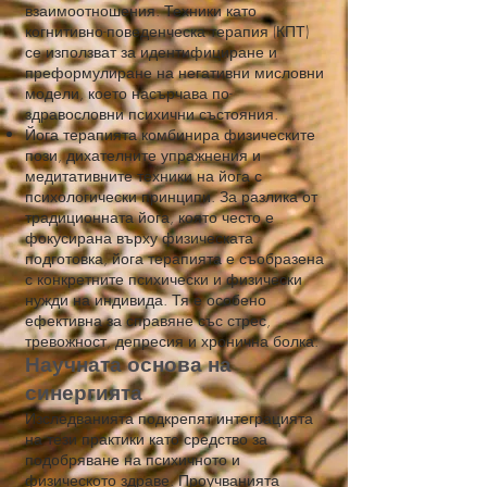
взаимоотношения. Техники като
когнитивно-поведенческа терапия (КПТ)
се използват за идентифициране и
преформулиране на негативни мисловни
модели, което насърчава по-
здравословни психични състояния.
Йога терапията комбинира физическите
пози, дихателните упражнения и
медитативните техники на йога с
психологически принципи. За разлика от
традиционната йога, която често е
фокусирана върху физическата
подготовка, йога терапията е съобразена
с конкретните психически и физически
нужди на индивида. Тя е особено
ефективна за справяне със стрес,
тревожност, депресия и хронична болка.
Научната основа на
синергията
Изследванията подкрепят интеграцията
на тези практики като средство за
подобряване на психичното и
физическото здраве. Проучванията