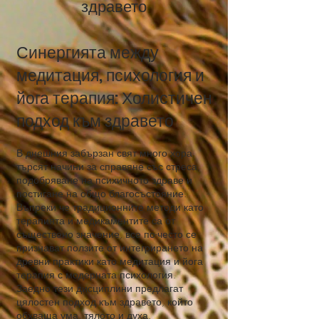
здравето
Синергията между
медитация, психология и
йога терапия: Холистичен
подход към здравето
В днешния забързан свят много хора
търсят начини за справяне със стреса,
подобряване на психичното здраве и
постигане на общо благосъстояние.
Въпреки че традиционните методи като
терапията и медикаментите са от
съществено значение, все по-често се
признават ползите от интегрирането на
древни практики като медитация и йога
терапия с модерната психология.
Заедно тези дисциплини предлагат
цялостен подход към здравето, който
обхваща ума, тялото и духа.