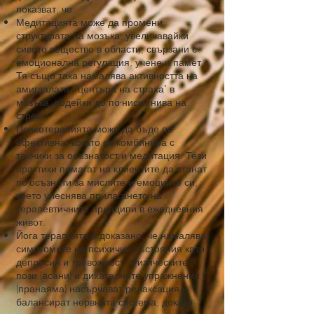
показват, че:
Медитацията може да промени
структурата на мозъка, увеличавайки
сивото вещество в области, свързани с
емоционална регулация, учене и памет.
Тя също така намалява активността на
амигдалата, "центъра на страха" в
мозъка, водейки до по-ниски нива на
стрес.
Психотерапията може да бъде по-
ефективна, когато се комбинира с
техники за осъзнатост и медитация. Тези
практики помагат на клиентите да станат
по-осъзнати за мислите и емоциите си,
което улеснява прилагането на
терапевтичните принципи в ежедневния
живот.
Йога терапията е доказано, че намалява
симптомите на психични състояния като
депресия и тревожност. Физическите
пози (асани) и дихателните упражнения
(пранаяма) насърчават релаксация и
балансират нервната система, докато