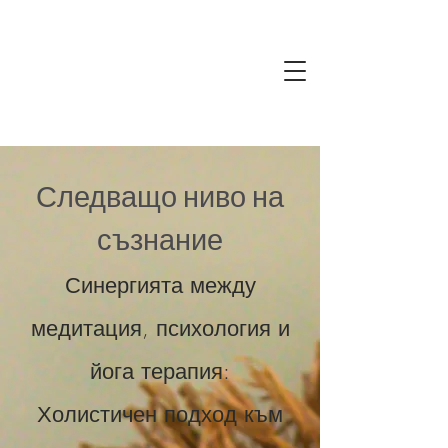
Следващо ниво на
съзнание
Синергията между
медитация, психология и
йога терапия:
Холистичен подход към