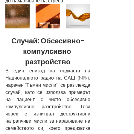
до намаляване на стреса.
Случай: Обсесивно-
компулсивно 
разтройство
В един епизод на подкаста на 
Националното радио на САЩ (NPR), 
наречен "Тъмни мисли", се разглежда 
случай, като се използва примерът 
на пациент с чисто обсесивно 
компулсивно разстройство. Този 
човек е изпитвал деструктивни 
натрапчиви мисли за нараняване на 
семейството си, което предизвика 