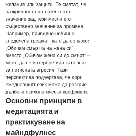
желания или защити. Те смятат, че 
разкриването на латентното 
значение зад тези мисли е от 
съществено значение за промяна. 
Например, привидно невинно 
споделена грешка—като да се каже: 
„Обичам смъртта на жена си“ 
вместо „Обичам жена си до смърт“—
може да се интерпретира като знак 
за потисната агресия. Тази 
перспектива подчертава, че дори 
ежедневният език може да разкрие 
дълбоки психологически конфликти.
Основни принципи в 
медитацията и 
практикуване на 
майндфулнес