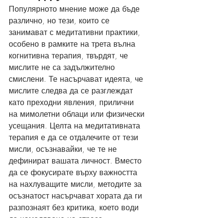
Популярното мнение може да бъде 
различно, но тези, които се 
занимават с медитативни практики, 
особено в рамките на трета вълна 
когнитивна терапия, твърдят, че 
мислите не са задължително 
смислени. Те насърчават идеята, че 
мислите следва да се разглеждат 
като преходни явления, прилични 
на мимолетни облаци или физически 
усещания. Целта на медитативната 
терапия е да се отдалечите от тези 
мисли, осъзнавайки, че те не 
дефинират вашата личност. Вместо 
да се фокусирате върху важността 
на нахлуващите мисли, методите за 
осъзнатост насърчават хората да ги 
разпознаят без критика, което води 