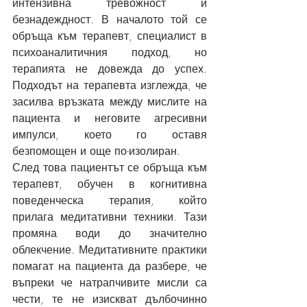
интензивна тревожност и 
безнадеждност. В началото той се 
обръща към терапевт, специалист в 
психоаналитичния подход, но 
терапията не довежда до успех. 
Подходът на терапевта изглежда, че 
засилва връзката между мислите на 
пациента и неговите агресивни 
импулси, което го оставя 
безпомощен и още по-изолиран.
След това пациентът се обръща към 
терапевт, обучен в когнитивна 
поведенческа терапия, който 
прилага медитативни техники. Тази 
промяна води до значително 
облекчение. Медитативните практики 
помагат на пациента да разбере, че 
въпреки че натрапчивите мисли са 
чести, те не изискват дълбочинно 