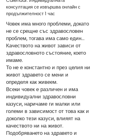
Calendar. Индивидуалната
консултация се извършва онлайн с
продължителност 1 час
Човек има много проблеми, докато
не се срещне със здравословен
проблем, тогава има само един…
Качеството на живот зависи от
здравословното състояние, което
имаме.
То не е константно и през целия ни
живот здравето се мени и
определя как живеем.
Всеки човек е различен и има
индивидуални здравословни
казуси, наричаме ги малки или
големи в зависимост от това как и
доколко тези казуси, влияят на
качеството ни на живот.
Подобряването на здравето и