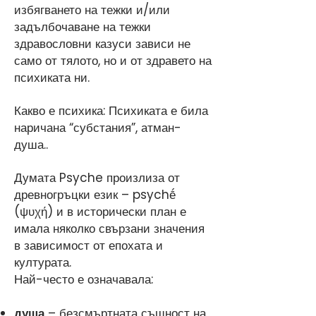
избягването на тежки и/или
задълбочаване на тежки
здравословни казуси зависи не
само от тялото, но и от здравето на
психиката ни.
Какво е психика: Психиката е била
наричана “субстания”, атман-
душа..
Думата Psyche произлиза от
древногръцки език – psychḗ
(ψυχή) и в исторически план е
имала няколко свързани значения
в зависимост от епохата и
културата.
Най-често е означавала:
душа
– безсмъртната същност на