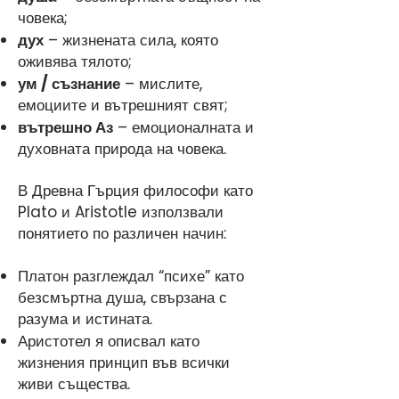
човека;
дух
– жизнената сила, която
оживява тялото;
ум / съзнание
– мислите,
емоциите и вътрешният свят;
вътрешно Аз
– емоционалната и
духовната природа на човека.
В Древна Гърция философи като
Plato и Aristotle използвали
понятието по различен начин:
Платон разглеждал “психе” като
безсмъртна душа, свързана с
разума и истината.
Аристотел я описвал като
жизнения принцип във всички
живи същества.