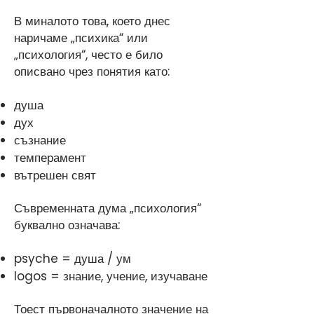
В миналото това, което днес
наричаме „психика“ или
„психология“, често е било
описвано чрез понятия като:
душа
дух
съзнание
темперамент
вътрешен свят
Съвременната дума „психология“
буквално означава:
psyche = душа / ум
logos = знание, учение, изучаване
Тоест първоначалното значение на