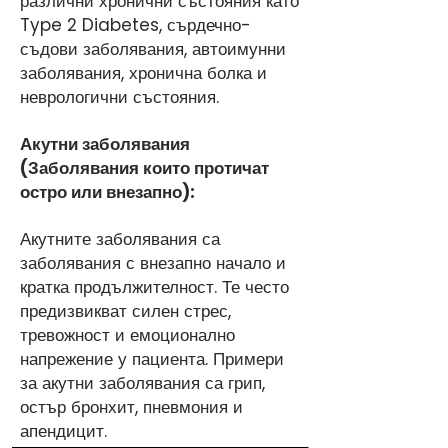
различни хронични състояния като
Type 2 Diabetes, сърдечно-
съдови заболявания, автоимунни
заболявания, хронична болка и
неврологични състояния.
Акутни заболявания
(Заболявания които протичат
остро или внезапно):
Акутните заболявания са
заболявания с внезапно начало и
кратка продължителност. Те често
предизвикват силен стрес,
тревожност и емоционално
напрежение у пациента. Примери
за акутни заболявания са грип,
остър бронхит, пневмония и
апендицит.